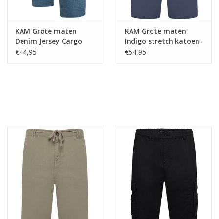
KAM Grote maten
KAM Grote maten
Denim Jersey Cargo
Indigo stretch katoen-
Short
linnen shorts
€44,95
€54,95