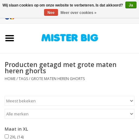
Wij slaan cookies op om onze website te verbeteren. Is dat akkoord?
Ja
Nee
Meer over cookies »
0 Artikelen - €0,00
Home
Collectie
Producten getagd met grote maten
Onze Winkel
heren ghorts
HOME
/
TAGS
/
GROTE MATEN HEREN GHORTS
Contact
BLOGS
Merken
Maat in XL
2XL
(14)