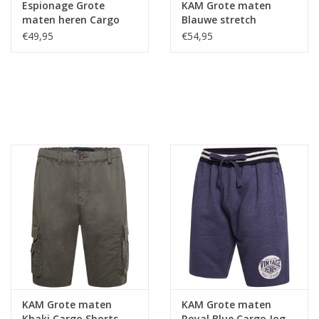
Espionage Grote
KAM Grote maten
maten heren Cargo
Blauwe stretch
Shorts - Dark Sand
katoen-linnen shorts
€49,95
€54,95
KAM Grote maten
KAM Grote maten
Khaki Cargo Shorts
Royal Blue Cargo Jog