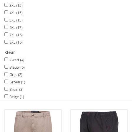
3XL
(15)
4XL
(15)
5XL
(15)
6XL
(17)
7XL
(16)
8XL
(16)
Kleur
Zwart
(4)
Blauw
(6)
Grijs
(2)
Groen
(1)
Bruin
(3)
Beige
(1)