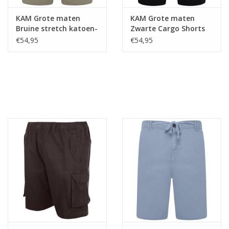
KAM Grote maten
KAM Grote maten
Bruine stretch katoen-
Zwarte Cargo Shorts
linnen shorts
€54,95
€54,95