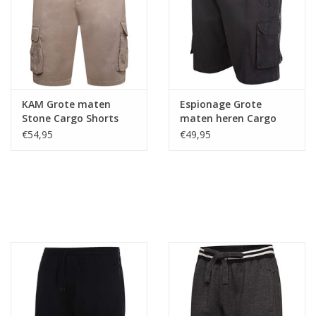
KAM Grote maten
Espionage Grote
Stone Cargo Shorts
maten heren Cargo
Shorts - Mole
€54,95
€49,95