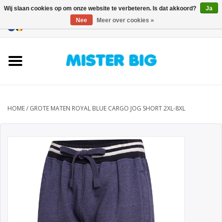
Wij slaan cookies op om onze website te verbeteren. Is dat akkoord?
Ja
Nee
Meer over cookies »
0 Artikelen - €0,00
Home
Collectie
Onze Winkel
HOME
/
GROTE MATEN ROYAL BLUE CARGO JOG SHORT 2XL-8XL
Contact
BLOGS
Merken