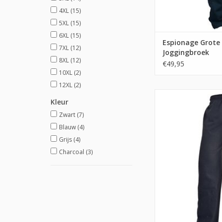
4XL
(15)
5XL
(15)
6XL
(15)
Espionage Grote
7XL
(12)
Joggingbroek
8XL
(12)
€49,95
10XL
(2)
12XL
(2)
Kleur
Zwart
(7)
Blauw
(4)
Grijs
(4)
Charcoal
(3)