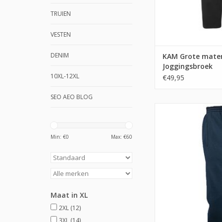
TRUIEN
VESTEN
DENIM
KAM Grote mate
Joggingsbroek
10XL-12XL
€49,95
SEO AEO BLOG
Min: €
0
Max: €
60
Maat in XL
2XL
(12)
3XL
(14)