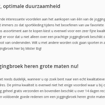
it, optimale duurzaamheid
llende interessante voordelen aan het aankopen van één van de joggin
et immers zo dat sportkleding tijdens het beoefenen van uw favoriete 
ns assortiment aan te kopen kiest u evenwel voor een zeer fijne kwal
orgt er voor dat u niet alleen over een prachtige joggingbroek beschikt
not van ondervinden. Wilt u met andere worden ook gaan sporten in 
ingbroek hier bij Mister Big!
gingbroek heren grote maten nu!
 reeds duidelijk, wanneer u op zoek bent naar een echt kwalitatiev
adres. De prima kwaliteit is evenwel niet het enige voordeel waar u bi
g geheel gratis verzonden en bovendien beschikt u over 14 dagen rec
en voldoende goede redenen om een joggingbroek heren grote maten in 