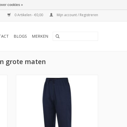
over cookies »
0 Artikelen - €0,00
Mijn account / Registreren
TACT
BLOGS
MERKEN
en grote maten