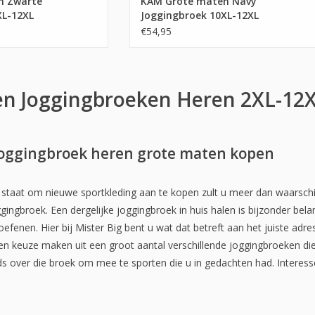
n Zwarte
KAM Grote maten Navy
XL-12XL
Joggingbroek 10XL-12XL
€54,95
n Joggingbroeken Heren 2XL-12XL 
joggingbroek heren grote maten kopen
taat om nieuwe sportkleding aan te kopen zult u meer dan waarschijnlij
ngbroek. Een dergelijke joggingbroek in huis halen is bijzonder belan
oefenen. Hier bij Mister Big bent u wat dat betreft aan het juiste a
en keuze maken uit een groot aantal verschillende joggingbroeken die v
ds over die broek om mee te sporten die u in gedachten had. Interess