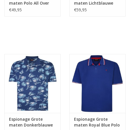
maten Polo All Over
maten Lichtblauwe
Printed
Polo met Pineapple
€49,95
€59,95
Print
Espionage Grote
Espionage Grote
maten Donkerblauwe
maten Royal Blue Polo