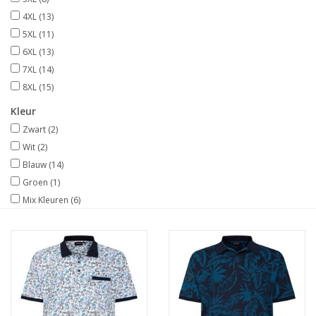
4XL
(13)
5XL
(11)
6XL
(13)
7XL
(14)
8XL
(15)
Kleur
Zwart
(2)
Wit
(2)
Blauw
(14)
Groen
(1)
Mix Kleuren
(6)