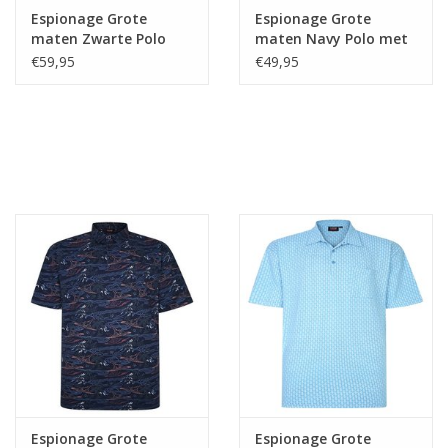
Espionage Grote
Espionage Grote
maten Zwarte Polo
maten Navy Polo met
Stag Print
Seagull print
€59,95
€49,95
Espionage Grote
Espionage Grote