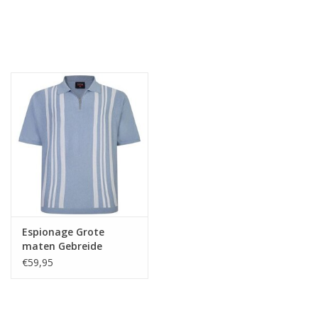
Espionage Grote
maten Gebreide
Blauwe Polo met
€59,95
strepen