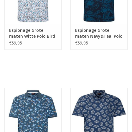
Espionage Grote
Espionage Grote
maten Witte Polo Bird
maten Navy&Teal Polo
Print
Leaf Print
€59,95
€59,95