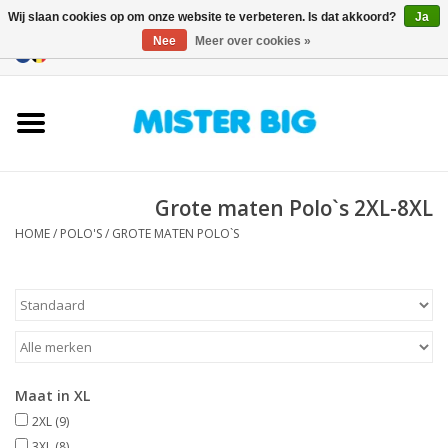
Wij slaan cookies op om onze website te verbeteren. Is dat akkoord?
Ja
Nee
Meer over cookies »
0 Artikelen - €0,00
Home
Collectie
Grote maten Polo`s 2XL-8XL
Onze Winkel
HOME
/
POLO'S
/
GROTE MATEN POLO`S
Contact
BLOGS
Merken
Maat in XL
2XL
(9)
3XL
(8)