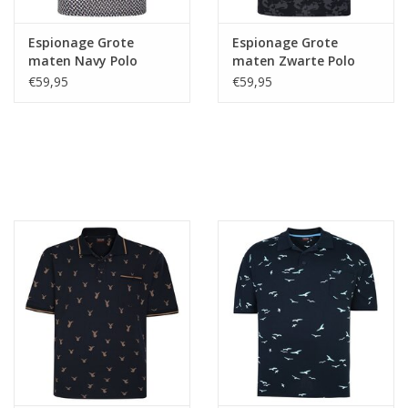
Espionage Grote
Espionage Grote
maten Navy Polo
maten Zwarte Polo
Geometric Print
Abstract Camo Print
€59,95
€59,95