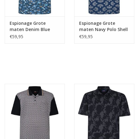
Espionage Grote
Espionage Grote
maten Denim Blue
maten Navy Polo Shell
Polo Floral Print
Print
€59,95
€59,95