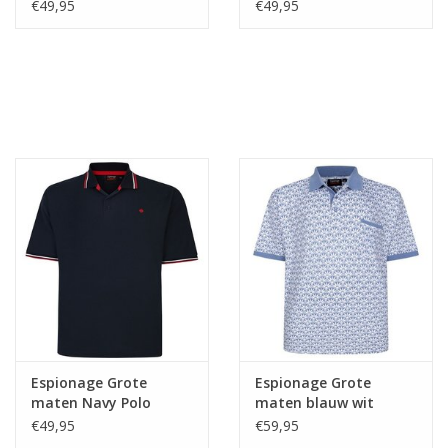
Polo met Palm Print
€49,95
€49,95
Espionage Grote
Espionage Grote
maten Navy Polo
maten blauw wit
Geomatric Print
€49,95
€59,95