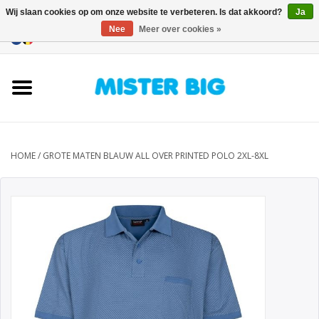
Wij slaan cookies op om onze website te verbeteren. Is dat akkoord?
Ja
Nee
Meer over cookies »
0 Artikelen - €0,00
Home
Collectie
Onze Winkel
HOME
/
GROTE MATEN BLAUW ALL OVER PRINTED POLO 2XL-8XL
Contact
BLOGS
Merken