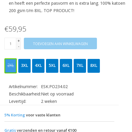
en heeft een perfecte pasvorm en is extra lang. 100% katoen
200 gsm t/m 8XL. TOP PRODUCT!
€59,95
+
TOEVOEGEN AAN WINKELWAGEN
-
2XL
3XL
4XL
5XL
6XL
7XL
8XL
Artikelnummer:
ESK.PO234.02
Beschikbaarheid:
Niet op voorraad
Levertijd:
2 weken
5% Korting
voor vaste klanten
Gratis
verzenden en retour vanaf €100