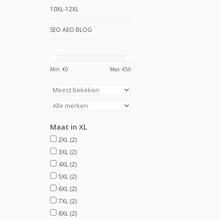
10XL-12XL
SEO AEO BLOG
Min: €
0
Max: €
50
Maat in XL
2XL
(2)
3XL
(2)
4XL
(2)
5XL
(2)
6XL
(2)
7XL
(2)
8XL
(2)