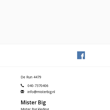
De Run 4479
040-7370406
info@misterbig.nl
Mister Big
Mister Big kleding