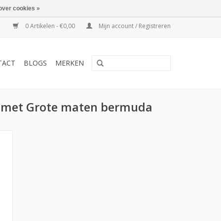
over cookies »
0 Artikelen - €0,00
Mijn account / Registreren
TACT
BLOGS
MERKEN
 met Grote maten bermuda