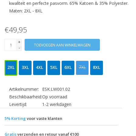
kwaliteit en perfecte pasvorm. 65% Katoen & 35% Polyester.
Maten: 2XL - 8XL
€49,95
+
TOEVOEGEN AAN WINKELWAGEN
-
2XL
3XL
4XL
5XL
6XL
7XL
8XL
Artikelnummer:
ESK.LW001.02
Beschikbaarheid:
Op voorraad
Levertijd:
1-2 werkdagen
5% Korting
voor vaste klanten
Gratis
verzenden en retour vanaf €100