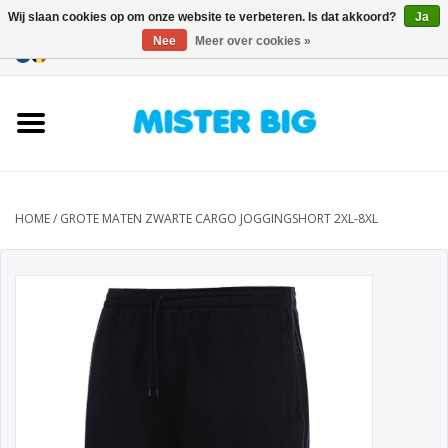
Wij slaan cookies op om onze website te verbeteren. Is dat akkoord?
Ja
Nee
Meer over cookies »
0 Artikelen - €0,00
Home
Collectie
Onze Winkel
HOME
/
GROTE MATEN ZWARTE CARGO JOGGINGSHORT 2XL-8XL
Contact
BLOGS
Merken