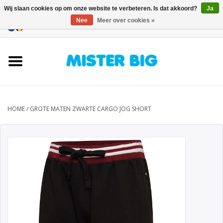
Wij slaan cookies op om onze website te verbeteren. Is dat akkoord?
Ja
Nee
Meer over cookies »
0 Artikelen - €0,00
Home
Collectie
Onze Winkel
HOME
/
GROTE MATEN ZWARTE CARGO JOG SHORT
Contact
BLOGS
Merken