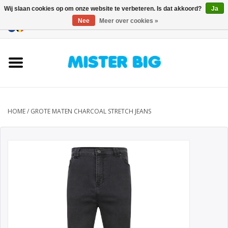
Wij slaan cookies op om onze website te verbeteren. Is dat akkoord?
Ja
Nee
Meer over cookies »
0 Artikelen - €0,00
Home
Collectie
Onze Winkel
HOME
/
GROTE MATEN CHARCOAL STRETCH JEANS
Contact
BLOGS
Merken