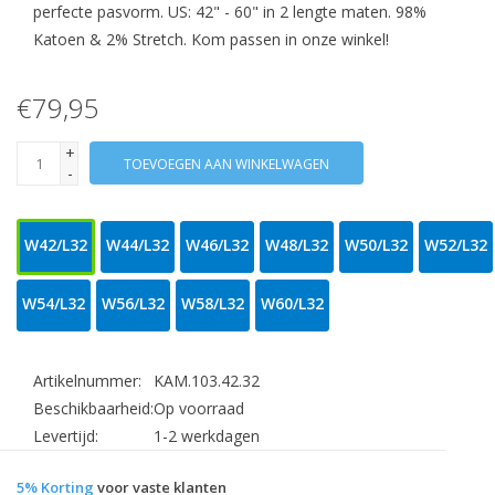
perfecte pasvorm. US: 42" - 60" in 2 lengte maten. 98%
Katoen & 2% Stretch. Kom passen in onze winkel!
€79,95
+
TOEVOEGEN AAN WINKELWAGEN
-
W42/L32
W44/L32
W46/L32
W48/L32
W50/L32
W52/L32
W54/L32
W56/L32
W58/L32
W60/L32
Artikelnummer:
KAM.103.42.32
Beschikbaarheid:
Op voorraad
Levertijd:
1-2 werkdagen
5% Korting
voor vaste klanten