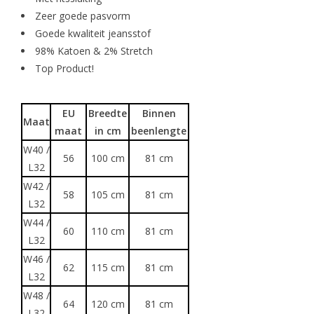
Zeer goede pasvorm
Goede kwaliteit jeansstof
98% Katoen & 2% Stretch
Top Product!
EU
Breedte
Binnen
Maat
maat
in cm
beenlengte
W40 /
56
100 cm
81 cm
L32
W42 /
58
105 cm
81 cm
L32
W44 /
60
110 cm
81 cm
L32
W46 /
62
115 cm
81 cm
L32
W48 /
64
120 cm
81 cm
L32