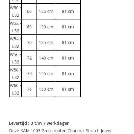
W50 /
66
125 cm
81 cm
L32
W52 /
68
130 cm
81 cm
L32
W54 /
70
135 cm
81 cm
L32
W56 /
72
140 cm
81 cm
L32
W58 /
74
145 cm
81 cm
L32
W60 /
76
150 cm
81 cm
L32
Levertijd : 3 t/m 7 werkdagen
Deze KAM 1003 Grote maten Charcoal Stretch Jeans