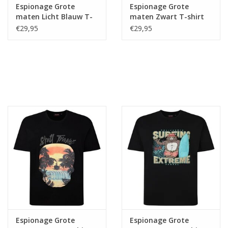
Espionage Grote
Espionage Grote
maten Licht Blauw T-
maten Zwart T-shirt
shirt "Graffiti Gorilla"
"Arizona"
€29,95
€29,95
Espionage Grote
Espionage Grote