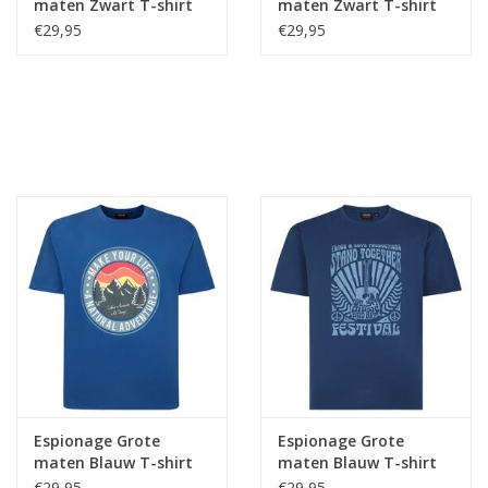
maten Zwart T-shirt
maten Zwart T-shirt
"Skull Travel"
"Surfing" TS395
€29,95
€29,95
Espionage Grote
Espionage Grote
maten Blauw T-shirt
maten Blauw T-shirt
"Natural Adventure"
"Music Festival"
€29,95
€29,95