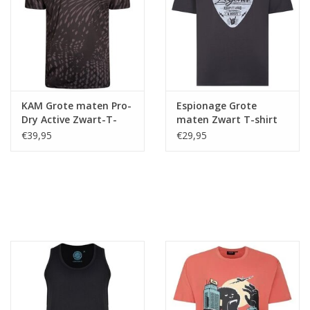
KAM Grote maten Pro-
Espionage Grote
Dry Active Zwart-T-
maten Zwart T-shirt
shirt
"Music Legend"
€39,95
€29,95