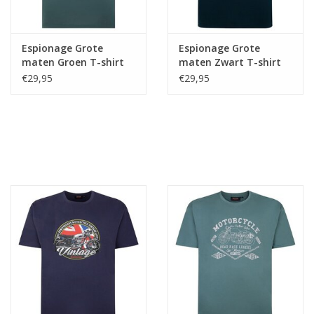
Espionage Grote
Espionage Grote
maten Groen T-shirt
maten Zwart T-shirt
"Music Record"
"Motorcycle Legend"
€29,95
€29,95