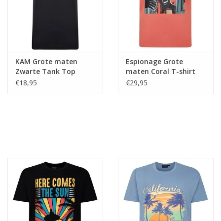
KAM Grote maten
Espionage Grote
Zwarte Tank Top
maten Coral T-shirt
"Kong Pop"
€18,95
€29,95