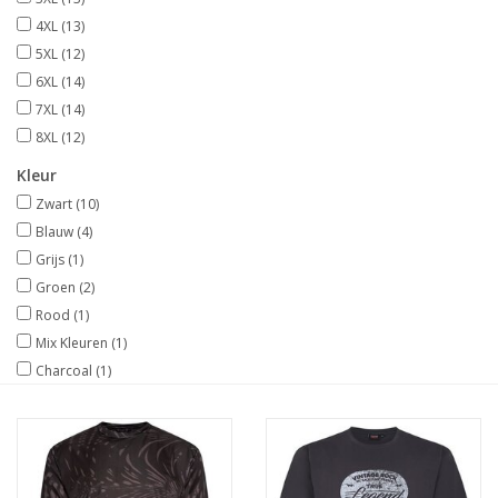
4XL
(13)
5XL
(12)
6XL
(14)
7XL
(14)
8XL
(12)
Kleur
Zwart
(10)
Blauw
(4)
Grijs
(1)
Groen
(2)
Rood
(1)
Mix Kleuren
(1)
Charcoal
(1)