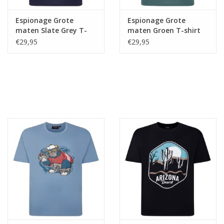
Espionage Grote
Espionage Grote
maten Slate Grey T-
maten Groen T-shirt
shirt "Vintage
"Motorcycle" TS401
€29,95
€29,95
Motorbike"