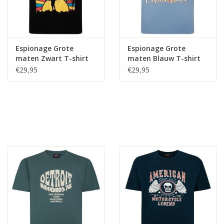
Espionage Grote
Espionage Grote
maten Zwart T-shirt
maten Blauw T-shirt
"The Sun"
"California"
€29,95
€29,95