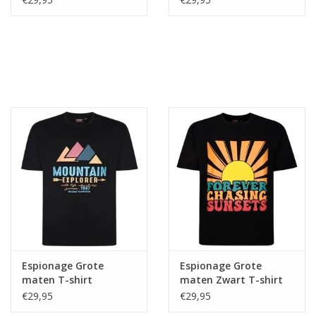
Espionage Grote
Espionage Grote
maten T-shirt
maten Zwart T-shirt
"Mountain" TS354
"Chaising Sunset"
€29,95
€29,95