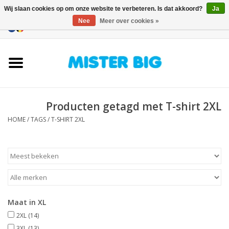
Wij slaan cookies op om onze website te verbeteren. Is dat akkoord?
Ja
Nee
Meer over cookies »
0 Artikelen - €0,00
Home
Collectie
Producten getagd met T-shirt 2XL
Onze Winkel
HOME
/
TAGS
/
T-SHIRT 2XL
Contact
BLOGS
Merken
Maat in XL
2XL
(14)
3XL
(13)