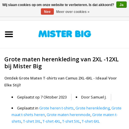
Wij slaan cookies op om onze website te verbeteren. Is dat akkoord?
Ja
Nee
Meer over cookies »
0 Artikelen - €0,00
Home
Collectie
Grote maten herenkleding van 2XL -12XL
Onze Winkel
bij Mister Big
Contact
Ontdek Grote Maten T-shirts van Camus 2XL-6XL - Ideaal Voor
Elke Stijl!
BLOGS
Geplaatst op
7 Oktober 2023
Door Samuel J.
Geplaatst in
Grote heren t-shirts
,
Grote herenkleding
,
Grote
Merken
maat t-shirts heren
,
Grote maten herenmode
,
Grote maten t-
shirts
,
T-shirt 3XL
,
T-shirt 4XL
,
T-shirt 5XL
,
T-shirt 6XL