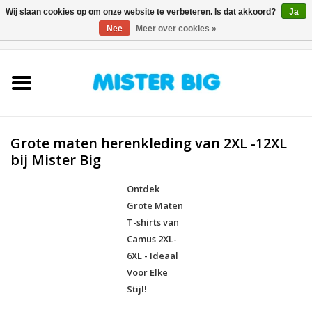
Wij slaan cookies op om onze website te verbeteren. Is dat akkoord?
Ja
Nee
Meer over cookies »
0 Artikelen - €0,00
Home
Collectie
Grote maten herenkleding van 2XL -12XL
Onze Winkel
bij Mister Big
Contact
Ontdek
Grote Maten
T-shirts van
BLOGS
Camus 2XL-
6XL - Ideaal
Merken
Voor Elke
Stijl!