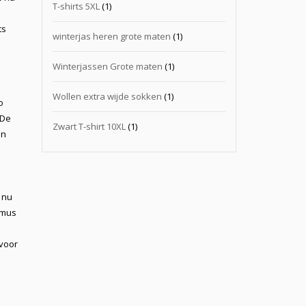
T-shirts 5XL
(1)
ts
winterjas heren grote maten
(1)
Winterjassen Grote maten
(1)
Wollen extra wijde sokken
(1)
o
 De
Zwart T-shirt 10XL
(1)
en
e nu
amus
voor