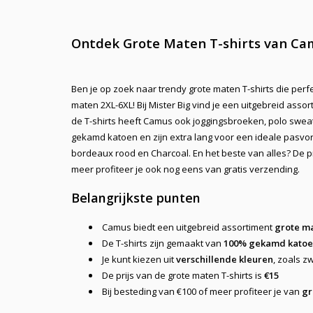
Ontdek Grote Maten T-shirts van Camu
Ben je op zoek naar
trendy grote maten T-shirts
die perfe
maten 2XL-6XL! Bij Mister Big vind je een uitgebreid ass
de T-shirts heeft Camus ook joggingsbroeken, polo sweat
gekamd katoen en zijn extra lang voor een ideale pasvorm
bordeaux rood en Charcoal. En het beste van alles? De p
meer profiteer je ook nog eens van
gratis verzending
.
Belangrijkste punten
Camus biedt een uitgebreid assortiment
grote ma
De T-shirts zijn gemaakt van
100% gekamd kato
Je kunt kiezen uit
verschillende kleuren
, zoals z
De prijs van de grote maten T-shirts is
€15
Bij besteding van €100 of meer profiteer je van
gr