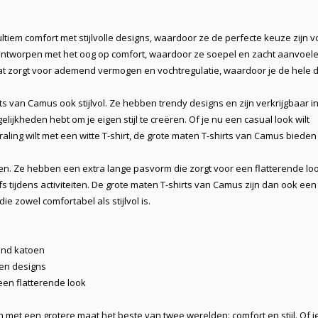
tiem comfort met stijlvolle designs, waardoor ze de perfecte keuze zijn v
l ontworpen met het oog op comfort, waardoor ze soepel en zacht aanvoel
at zorgt voor ademend vermogen en vochtregulatie, waardoor je de hele 
irts van Camus ook
stijlvol
. Ze hebben trendy designs en zijn verkrijgbaar i
jkheden hebt om je eigen stijl te creëren. Of je nu een casual look wilt
aling wilt met een witte T-shirt, de grote maten T-shirts van Camus bieden
en
. Ze hebben een extra lange pasvorm die zorgt voor een flatterende lo
elfs tijdens activiteiten. De grote maten T-shirts van Camus zijn dan ook een
 die zowel
comfortabel
als
stijlvol
is.
nd katoen
en designs
een flatterende look
met een grotere maat het beste van twee werelden: comfort en stijl. Of j