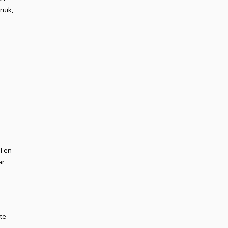
ruik,
l en
ar
te