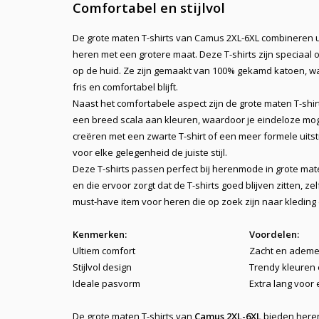
Comfortabel en stijlvol
De grote maten T-shirts van
Camus 2XL-6XL
combineren ul
heren met een grotere maat. Deze T-shirts zijn speciaa
op de huid. Ze zijn gemaakt van 100% gekamd katoen, w
fris en
comfortabel
blijft.
Naast het comfortabele aspect zijn de grote maten T-sh
een breed scala aan kleuren, waardoor je eindeloze mogeli
creëren met een zwarte T-shirt of een meer formele uitstr
voor elke gelegenheid de juiste stijl.
Deze T-shirts passen perfect bij
herenmode in grote mat
en die ervoor zorgt dat de T-shirts goed blijven zitten, z
must-have item voor heren die op zoek zijn naar kleding
Kenmerken:
Voordelen:
Ultiem comfort
Zacht en ademe
Stijlvol design
Trendy kleuren 
Ideale pasvorm
Extra lang voor 
De grote maten T-shirts van
Camus 2XL-6XL
bieden heren 