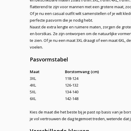
en beschikbare maten zoals
t-shirt 3XL
,
t-shirt 4XL
,
t-shirt
flatterend te zijn voor mannen met een grotere maat, zod
Of je nu een casual outfit wilt samenstellen of je wilt k
perfecte pasvorm die je nodig hebt.
Naast de extra lengte en ruimere maten, zorgen de gro
en borstkas. Ze zijn ontworpen om de natuurlijke vormen
te zien. Of je nu een maat 3XL draagt of een maat 6XL, d
voelen.
Pasvormstabel
Maat
Borstomvang (cm)
3XL
118-124
4XL
126-132
5XL
134-140
6XL
142-148
Kies de maat die het beste bij je past op basis van je b
je vol vertrouwen de dag tegemoet treden, wetende dat je 
Verschillende kleuren