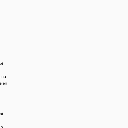
et
k nu
e en
at
en