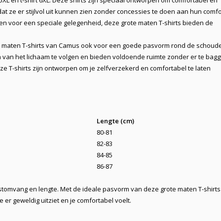
 5XL
en
t-shirt 6XL
. Deze shirts zijn speciaal ontworpen om
comfortabel
en
at ze er stijlvol uit kunnen zien zonder concessies te doen aan hun comfo
leden voor een speciale gelegenheid, deze grote maten T-shirts bieden de
te maten T-shirts van Camus ook voor een goede pasvorm rond de schoud
 van het lichaam te volgen en bieden voldoende ruimte zonder er te baggy
eze T-shirts zijn ontworpen om je zelfverzekerd en comfortabel te laten
Lengte (cm)
80-81
82-83
84-85
86-87
orstomvang en lengte. Met de ideale pasvorm van deze grote maten T-shirt
er geweldig uitziet en je comfortabel voelt.