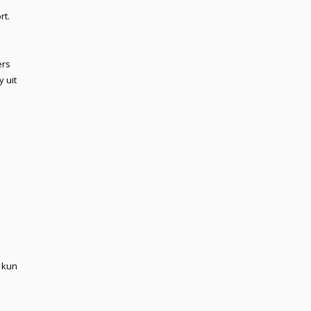
rt.
ers
 uit
s kun