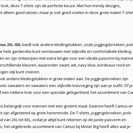
look, deze T-shirts zijn de perfecte keuze. Met hun trendy designs,
t alleen goed uitzien, maar je ook goed voelen in deze grote maten T-shir
us 2XL-6XL
biedt ook andere kledingstukken, zoals joggingsbroeken, pol
e hele garderobe kunt vernieuwen met stijlvolle en comfortabele kleding.
en en zijn ontworpen met extra lengte voor een ideale pasvorm bij mann
 verschillende kleuren, waaronder zwart, wit, navy blue, bordeaux rood en
gen stijl kunt creëren.
 ook andere kledingstukken in grote maten aan. De joggingsbroeken zijn
olo sweaters en sweaters een stijlvolle toevoeging zijn aan je outfit. Of j
of een nettere look voor een speciale gelegenheid, het assortiment van C
is belangrijk voor mannen met een grotere maat. Daarom heeft Camus er
ct zijn afgestemd op
grote herenmode
. De T-shirts, joggingsbroeken, polo
d van 2XL tot 6XL, zodat je altijd kunt rekenen op de juiste pasvorm en
s, het uitgebreide assortiment van Camus bij Mister Big heeft alles wat je