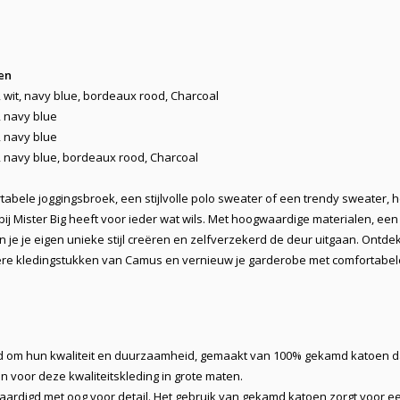
en
 wit, navy blue, bordeaux rood, Charcoal
, navy blue
, navy blue
, navy blue, bordeaux rood, Charcoal
tabele joggingsbroek, een stijlvolle polo sweater of een trendy sweater, h
ij Mister Big heeft voor ieder wat wils. Met hoogwaardige materialen, een
je je eigen unieke stijl creëren en zelfverzekerd de deur uitgaan. Ontde
dere kledingstukken van Camus en vernieuw je garderobe met comfortabel
 om hun kwaliteit en duurzaamheid, gemaakt van 100% gekamd katoen d
voor deze kwaliteitskleding in grote maten.
aardigd met oog voor detail. Het gebruik van gekamd katoen zorgt voor e