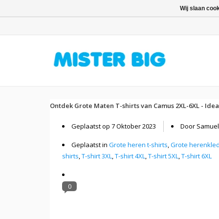
Wij slaan coo
Ontdek Grote Maten T-shirts van Camus 2XL-6XL - Ideaal
Geplaatst op
7 Oktober 2023
Door Samuel 
Geplaatst in
Grote heren t-shirts
,
Grote herenkle
shirts
,
T-shirt 3XL
,
T-shirt 4XL
,
T-shirt 5XL
,
T-shirt 6XL
0