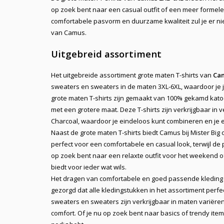
op zoek bent naar een casual outfit of een meer formele 
comfortabele pasvorm en duurzame kwaliteit zul je er nie
van Camus.
Uitgebreid assortiment
Het uitgebreide assortiment grote maten T-shirts van
Cam
sweaters en sweaters in de maten 3XL-6XL, waardoor je j
grote maten T-shirts zijn gemaakt van 100% gekamd kato
met een grotere maat. Deze T-shirts zijn verkrijgbaar in
Charcoal, waardoor je eindeloos kunt combineren en je ei
Naast de grote maten T-shirts biedt Camus bij Mister Big
perfect voor een comfortabele en casual look, terwijl de p
op zoek bent naar een relaxte outfit voor het weekend 
biedt voor ieder wat wils.
Het dragen van comfortabele en goed passende kleding 
gezorgd dat alle kledingstukken in het assortiment perfe
sweaters en sweaters zijn verkrijgbaar in maten variëren
comfort. Of je nu op zoek bent naar basics of trendy item