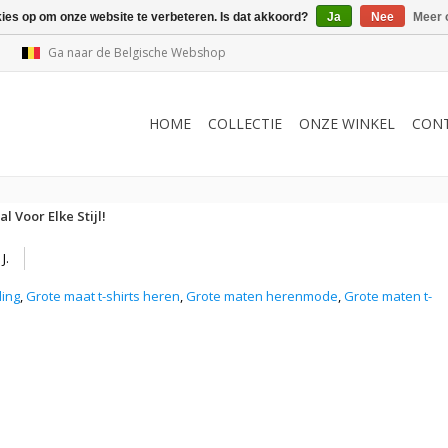
kies op om onze website te verbeteren. Is dat akkoord?
Ja
Nee
Meer 
Ga naar de Belgische Webshop
HOME
COLLECTIE
ONZE WINKEL
CON
 Voor Elke Stijl!
J.
ding
,
Grote maat t-shirts heren
,
Grote maten herenmode
,
Grote maten t-