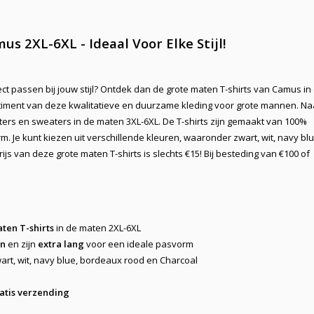
s 2XL-6XL - Ideaal Voor Elke Stijl!
ct passen bij jouw stijl? Ontdek dan de
grote maten T-shirts
van Camus in
ortiment van deze kwalitatieve en duurzame
kleding voor grote mannen
. Na
ers en sweaters in de maten 3XL-6XL. De T-shirts zijn gemaakt van 100%
. Je kunt kiezen uit verschillende kleuren, waaronder zwart, wit, navy blu
rijs van deze
grote maten T-shirts
is slechts €15! Bij besteding van €100 of
ten T-shirts
in de maten 2XL-6XL
en
en zijn
extra lang
voor een ideale pasvorm
wart, wit, navy blue, bordeaux rood en Charcoal
atis verzending