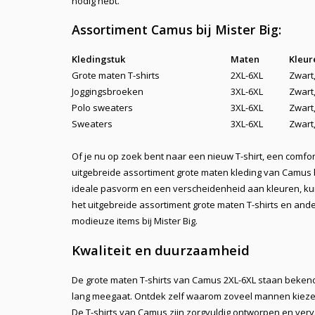
nodig hebt.
Assortiment Camus bij Mister Big:
Kledingstuk
Maten
Kleur
Grote maten T-shirts
2XL-6XL
Zwart,
Joggingsbroeken
3XL-6XL
Zwart
Polo sweaters
3XL-6XL
Zwart
Sweaters
3XL-6XL
Zwart
Of je nu op zoek bent naar een nieuw T-shirt, een comfor
uitgebreide assortiment grote maten kleding van Camus b
ideale pasvorm en een verscheidenheid aan kleuren, kun 
het uitgebreide assortiment grote maten T-shirts en an
modieuze items bij Mister Big.
Kwaliteit en duurzaamheid
De
grote maten T-shirts van Camus 2XL-6XL
staan bekend
lang meegaat. Ontdek zelf waarom zoveel mannen kiezen 
De T-shirts van Camus zijn zorgvuldig ontworpen en verv