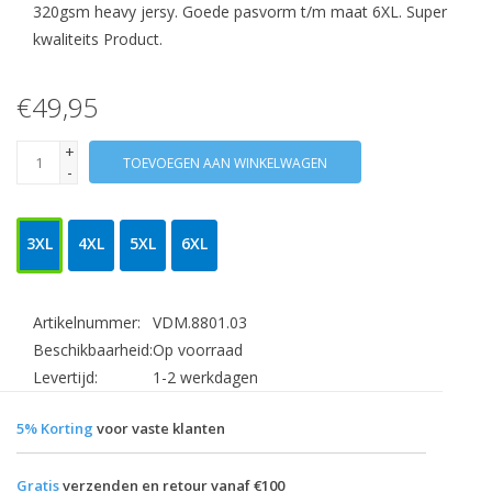
320gsm heavy jersy. Goede pasvorm t/m maat 6XL. Super
kwaliteits Product.
€49,95
+
TOEVOEGEN AAN WINKELWAGEN
-
3XL
4XL
5XL
6XL
Artikelnummer:
VDM.8801.03
Beschikbaarheid:
Op voorraad
Levertijd:
1-2 werkdagen
5% Korting
voor vaste klanten
Gratis
verzenden en retour vanaf €100