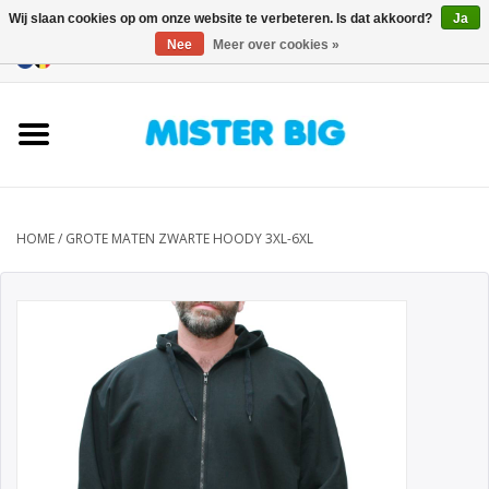
Wij slaan cookies op om onze website te verbeteren. Is dat akkoord?
Ja
Nee
Meer over cookies »
0 Artikelen - €0,00
Home
Collectie
Onze Winkel
HOME
/
GROTE MATEN ZWARTE HOODY 3XL-6XL
Contact
BLOGS
Merken