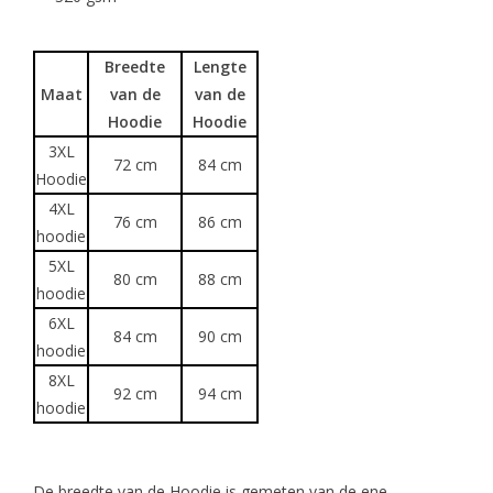
Breedte
Lengte
Maat
van de
van de
Hoodie
Hoodie
3XL
72 cm
84 cm
Hoodie
4XL
76 cm
86 cm
hoodie
5XL
80 cm
88 cm
hoodie
6XL
84 cm
90 cm
hoodie
8XL
92 cm
94 cm
hoodie
De breedte van de Hoodie is gemeten van de ene