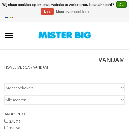
Wij slaan cookies op om onze website te verbeteren. Is dat akkoord?
Ja
Nee
Meer over cookies »
0 Artikelen - €0,00
Home
Collectie
VANDAM
Onze Winkel
HOME
/
MERKEN
/
VANDAM
Contact
BLOGS
Merken
Maat in XL
2XL
(1)
3XL
(9)