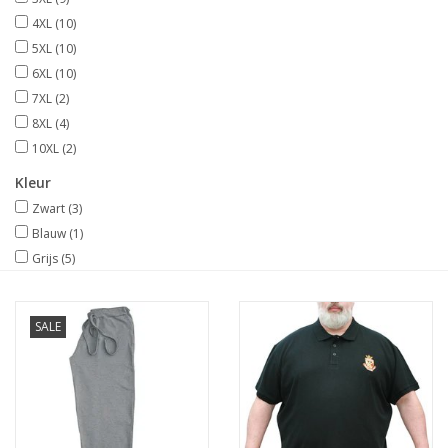
4XL
(10)
5XL
(10)
6XL
(10)
7XL
(2)
8XL
(4)
10XL
(2)
Kleur
Zwart
(3)
Blauw
(1)
Grijs
(5)
SALE