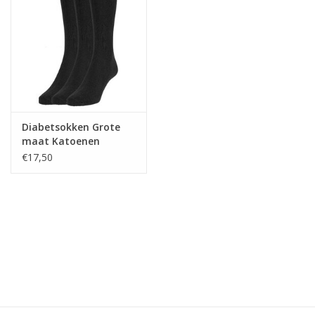
Diabetsokken Grote
maat Katoenen
Sokken - Zwart -
€17,50