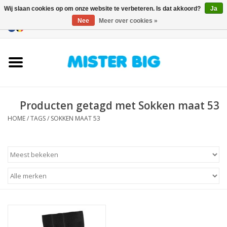
Wij slaan cookies op om onze website te verbeteren. Is dat akkoord?
Ja
Nee
Meer over cookies »
0 Artikelen - €0,00
Home
Collectie
Producten getagd met Sokken maat 53
Onze Winkel
HOME
/
TAGS
/
SOKKEN MAAT 53
Contact
BLOGS
Merken