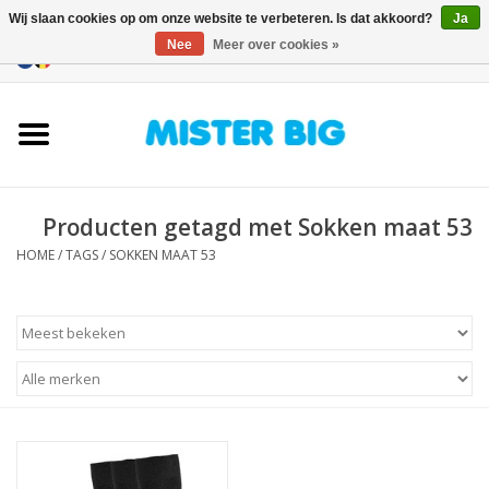
Wij slaan cookies op om onze website te verbeteren. Is dat akkoord?
Ja
Nee
Meer over cookies »
0 Artikelen - €0,00
Home
Collectie
Producten getagd met Sokken maat 53
Onze Winkel
HOME
/
TAGS
/
SOKKEN MAAT 53
Contact
BLOGS
Merken