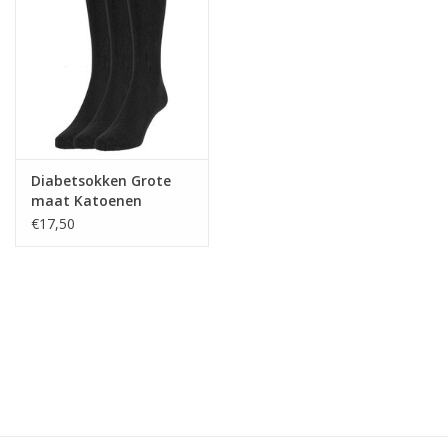
Diabetsokken Grote
maat Katoenen
Sokken - Zwart -
€17,50