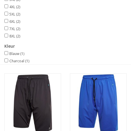
4XL
(2)
5XL
(2)
6XL
(2)
7XL
(2)
8XL
(2)
Kleur
Blauw
(1)
Charcoal
(1)