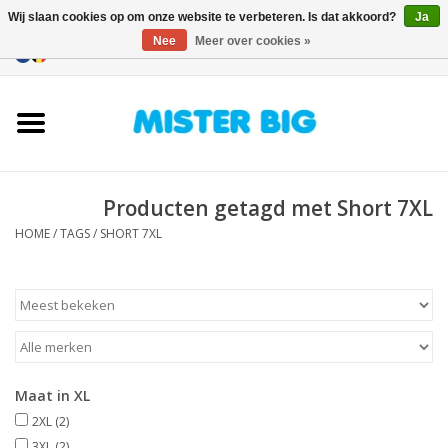
Wij slaan cookies op om onze website te verbeteren. Is dat akkoord?
Ja
Nee
Meer over cookies »
0 Artikelen - €0,00
Home
Collectie
Producten getagd met Short 7XL
Onze Winkel
HOME
/
TAGS
/
SHORT 7XL
Contact
BLOGS
Merken
Maat in XL
2XL
(2)
3XL
(2)