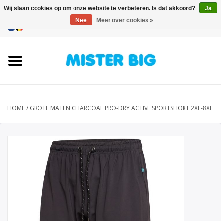
Wij slaan cookies op om onze website te verbeteren. Is dat akkoord?
Ja
Nee
Meer over cookies »
0 Artikelen - €0,00
Home
Collectie
Onze Winkel
HOME
/
GROTE MATEN CHARCOAL PRO-DRY ACTIVE SPORTSHORT 2XL-8XL
Contact
BLOGS
Merken