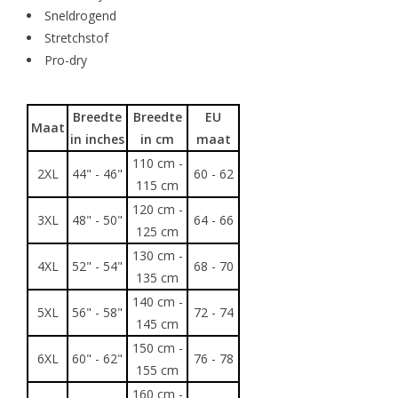
Sneldrogend
Stretchstof
Pro-dry
Breedte
Breedte
EU
Maat
in inches
in cm
maat
110 cm -
2XL
44" - 46"
60 - 62
115 cm
120 cm -
3XL
48" - 50"
64 - 66
125 cm
130 cm -
4XL
52" - 54"
68 - 70
135 cm
140 cm -
5XL
56" - 58"
72 - 74
145 cm
150 cm -
6XL
60" - 62"
76 - 78
155 cm
160 cm -