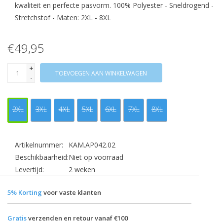
kwaliteit en perfecte pasvorm. 100% Polyester - Sneldrogend -
Stretchstof - Maten: 2XL - 8XL
€49,95
+
TOEVOEGEN AAN WINKELWAGEN
-
2XL
3XL
4XL
5XL
6XL
7XL
8XL
Artikelnummer:
KAM.AP042.02
Beschikbaarheid:
Niet op voorraad
Levertijd:
2 weken
5% Korting
voor vaste klanten
Gratis
verzenden en retour vanaf €100