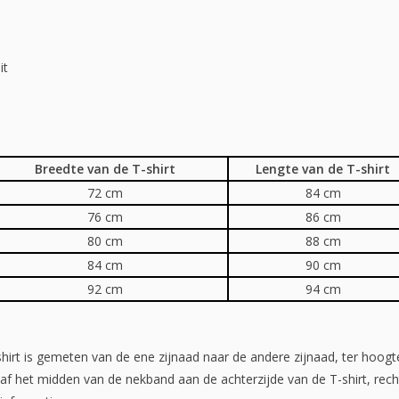
it
Breedte van de T-shirt
Lengte van de T-shirt
72 cm
84 cm
76 cm
86 cm
80 cm
88 cm
84 cm
90 cm
92 cm
94 cm
hirt is gemeten van de ene zijnaad naar de andere zijnaad, ter hoo
af het midden van de nekband aan de achterzijde van de T-shirt, rec