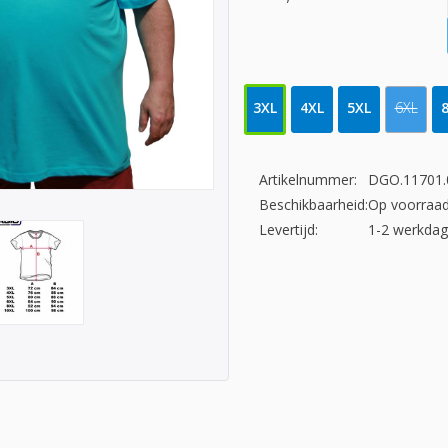
3XL
4XL
5XL
6XL
Artikelnummer:
DGO.11701.
Beschikbaarheid:
Op voorraa
Levertijd:
1-2 werkda