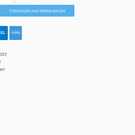
-
TOEVOEGEN AAN WINKELWAGEN
8XL
10XL
003
d
gen