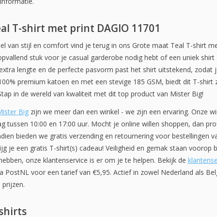
informatie.
eal
T-shirt met print DAGIO 11701
l van stijl en comfort vind je terug in ons Grote maat Teal T-shirt 
opvallend stuk voor je casual garderobe nodig hebt of een uniek shirt zo
extra lengte en de perfecte pasvorm past het shirt uitstekend, zodat j
t 100% premium katoen en met een stevige 185 GSM, biedt dit T-shirt
p in de wereld van kwaliteit met dit top product van Mister Big!
ister Big
zijn we meer dan een winkel - we zijn een ervaring. Onze win
g tussen 10:00 en 17:00 uur. Mocht je online willen shoppen, dan prof
dien bieden we gratis verzending en retournering voor bestellingen v
g je een gratis T-shirt(s) cadeau! Veiligheid en gemak staan voorop bij
ebben, onze klantenservice is er om je te helpen. Bekijk de
klantense
PostNL voor een tarief van €5,95. Actief in zowel Nederland als België
 prijzen.
shirts