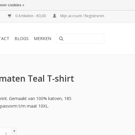
over cookies »
0 Artikelen - €0,00
Mijn account / Registreren
TACT
BLOGS
MERKEN
aten Teal T-shirt
 print. Gemaakt van 100% katoen, 185
e pasvorm t/m maat 10XL.
+