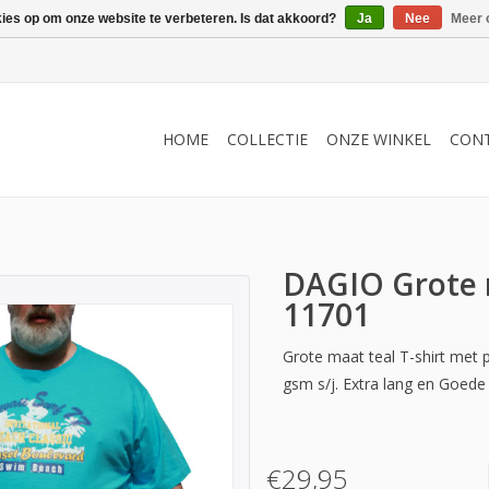
kies op om onze website te verbeteren. Is dat akkoord?
Ja
Nee
Meer 
HOME
COLLECTIE
ONZE WINKEL
CON
DAGIO Grote m
11701
Grote maat teal T-shirt met
gsm s/j. Extra lang en Goed
€29,95