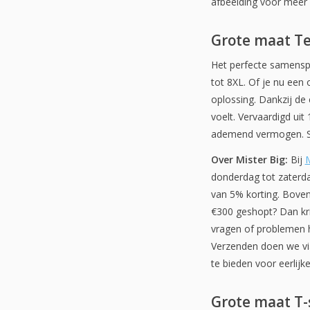
afbeelding voor meer 
Grote maat T
Het perfecte samenspe
tot 8XL. Of je nu een 
oplossing. Dankzij de 
voelt. Vervaardigd ui
ademend vermogen. Sta
Over Mister Big:
Bij
M
donderdag tot zaterda
van 5% korting. Boven
€300 geshopt? Dan krij
vragen of problemen h
Verzenden doen we via 
te bieden voor eerlijke
Grote maat T-