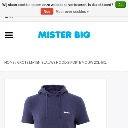
Wij slaan cookies op om onze website te verbeteren. Is dat akkoord?
Ja
Nee
Meer over cookies »
0 Artikelen - €0,00
Home
Collectie
Onze Winkel
HOME
/
GROTE MATEN BLAUWE HOODIE KORTE MOUW 2XL-6XL
Contact
BLOGS
Merken