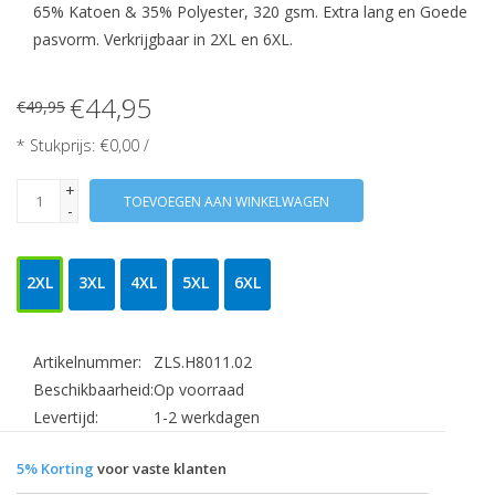
65% Katoen & 35% Polyester, 320 gsm. Extra lang en Goede
pasvorm. Verkrijgbaar in 2XL en 6XL.
€44,95
€49,95
* Stukprijs: €0,00 /
+
TOEVOEGEN AAN WINKELWAGEN
-
2XL
3XL
4XL
5XL
6XL
Artikelnummer:
ZLS.H8011.02
Beschikbaarheid:
Op voorraad
Levertijd:
1-2 werkdagen
5% Korting
voor vaste klanten