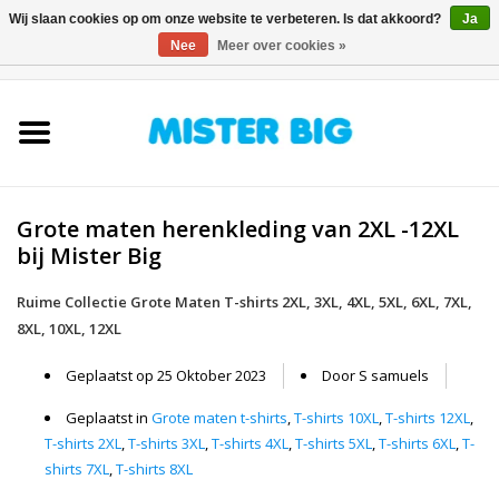
Wij slaan cookies op om onze website te verbeteren. Is dat akkoord?
Ja
Nee
Meer over cookies »
0 Artikelen - €0,00
Home
Collectie
Grote maten herenkleding van 2XL -12XL
Onze Winkel
bij Mister Big
Contact
Ruime Collectie Grote Maten T-shirts 2XL, 3XL, 4XL, 5XL, 6XL, 7XL,
8XL, 10XL, 12XL
BLOGS
Geplaatst op
25 Oktober 2023
Door S samuels
Geplaatst in
Grote maten t-shirts
,
T-shirts 10XL
,
T-shirts 12XL
,
Merken
T-shirts 2XL
,
T-shirts 3XL
,
T-shirts 4XL
,
T-shirts 5XL
,
T-shirts 6XL
,
T-
shirts 7XL
,
T-shirts 8XL