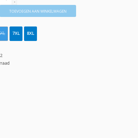
-
TOEVOEGEN AAN WINKELWAGEN
6XL
7XL
8XL
02
rraad