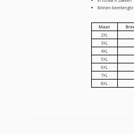
In totaal 6 zakken
Binnen beenlengte
Maat
Bre
2XL
3XL
4XL
5XL
6XL
7XL
8XL