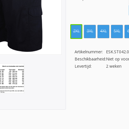
2XL
3XL
4XL
5XL
Artikelnummer:
ESK.ST042.
Beschikbaarheid:
Niet op voo
Levertijd:
2 weken