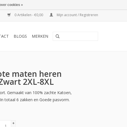
over cookies »
0 Artikelen - €0,00
Mijn account / Registreren
TACT
BLOGS
MERKEN
ote maten heren
 Zwart 2XL-8XL
ort. Gemaakt van 100% zachte Katoen,
n totaal 6 zakken en Goede pasvorm.
+