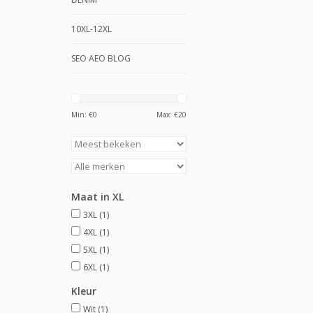
10XL-12XL
SEO AEO BLOG
Min: €
0
Max: €
20
Maat in XL
3XL
(1)
4XL
(1)
5XL
(1)
6XL
(1)
Kleur
Wit
(1)