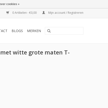
over cookies »
0 Artikelen - €0,00
Mijn account / Registreren
TACT
BLOGS
MERKEN
met witte grote maten T-