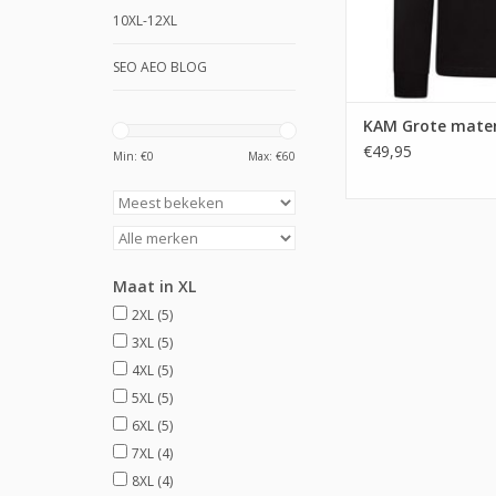
10XL-12XL
SEO AEO BLOG
KAM Grote maten
€49,95
Min: €
0
Max: €
60
Maat in XL
2XL
(5)
3XL
(5)
4XL
(5)
5XL
(5)
6XL
(5)
7XL
(4)
8XL
(4)