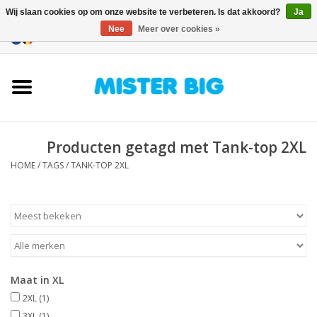
Wij slaan cookies op om onze website te verbeteren. Is dat akkoord?
Ja
Nee
Meer over cookies »
0 Artikelen - €0,00
Home
Collectie
Producten getagd met Tank-top 2XL
Onze Winkel
HOME
/
TAGS
/
TANK-TOP 2XL
Contact
BLOGS
Merken
Maat in XL
2XL
(1)
3XL
(1)