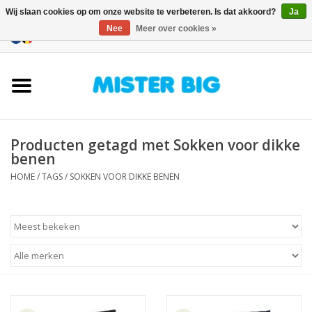
Wij slaan cookies op om onze website te verbeteren. Is dat akkoord?
Ja
Nee
Meer over cookies »
0 Artikelen - €0,00
Home
Collectie
Producten getagd met Sokken voor dikke
Onze Winkel
benen
HOME
/
TAGS
/
SOKKEN VOOR DIKKE BENEN
Contact
BLOGS
Merken