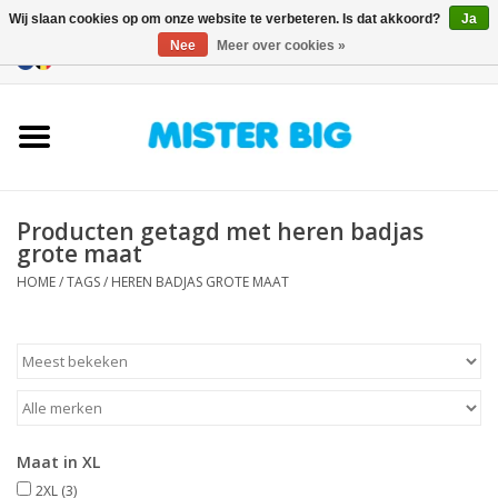
Wij slaan cookies op om onze website te verbeteren. Is dat akkoord?
Ja
Nee
Meer over cookies »
0 Artikelen - €0,00
Home
Collectie
Producten getagd met heren badjas
Onze Winkel
grote maat
HOME
/
TAGS
/
HEREN BADJAS GROTE MAAT
Contact
BLOGS
Merken
Maat in XL
2XL
(3)