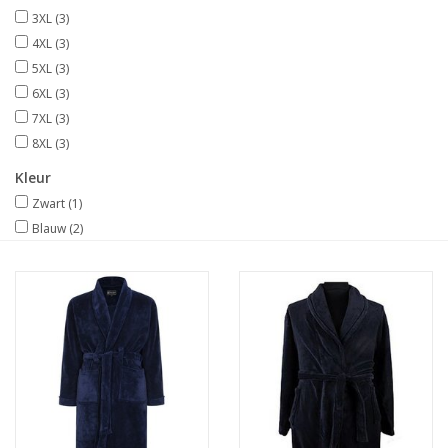
3XL
(3)
4XL
(3)
5XL
(3)
6XL
(3)
7XL
(3)
8XL
(3)
Kleur
Zwart
(1)
Blauw
(2)