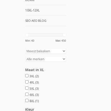
10XL-12XL
SEO AEO BLOG
Min: €
0
Max: €
50
Maat in XL
3XL
(2)
4XL
(3)
5XL
(3)
6XL
(3)
8XL
(1)
Kleur