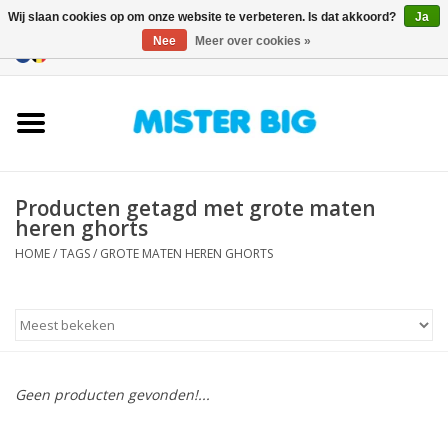
Wij slaan cookies op om onze website te verbeteren. Is dat akkoord?
Ja
Nee
Meer over cookies »
0 Artikelen - €0,00
Home
Collectie
Producten getagd met grote maten
Onze Winkel
heren ghorts
HOME
/
TAGS
/
GROTE MATEN HEREN GHORTS
Contact
BLOGS
Merken
Geen producten gevonden!...