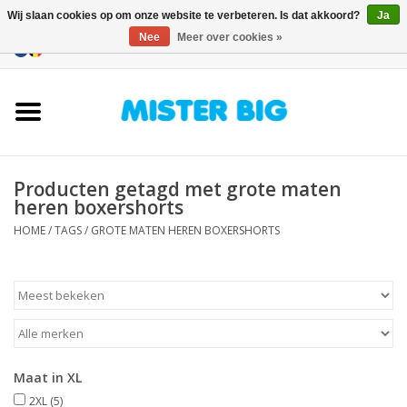
Wij slaan cookies op om onze website te verbeteren. Is dat akkoord?
Ja
Nee
Meer over cookies »
0 Artikelen - €0,00
Home
Collectie
Producten getagd met grote maten
Onze Winkel
heren boxershorts
HOME
/
TAGS
/
GROTE MATEN HEREN BOXERSHORTS
Contact
BLOGS
Merken
Maat in XL
2XL
(5)