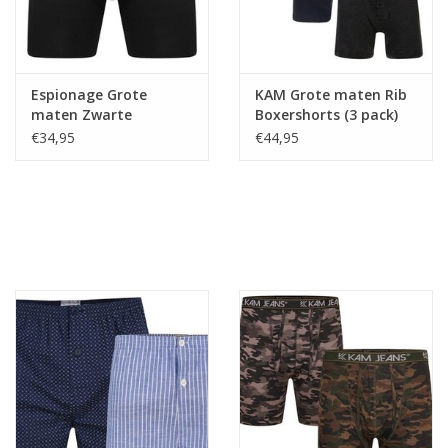
Espionage Grote
KAM Grote maten Rib
maten Zwarte
Boxershorts (3 pack)
Bamboo Trunk (2-
10XL - 12XL
€34,95
€44,95
pack)