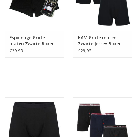
Espionage Grote
KAM Grote maten
maten Zwarte Boxer
Zwarte Jersey Boxer
Shorts (2-pack)
Shorts (2-pack)
€29,95
€29,95