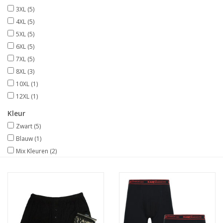
3XL
(5)
4XL
(5)
5XL
(5)
6XL
(5)
7XL
(5)
8XL
(3)
10XL
(1)
12XL
(1)
Kleur
Zwart
(5)
Blauw
(1)
Mix Kleuren
(2)