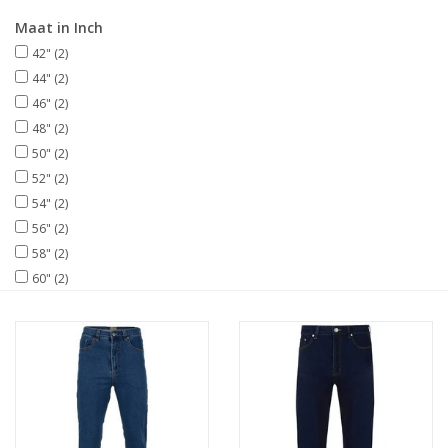
Maat in Inch
42"
(2)
44"
(2)
46"
(2)
48"
(2)
50"
(2)
52"
(2)
54"
(2)
56"
(2)
58"
(2)
60"
(2)