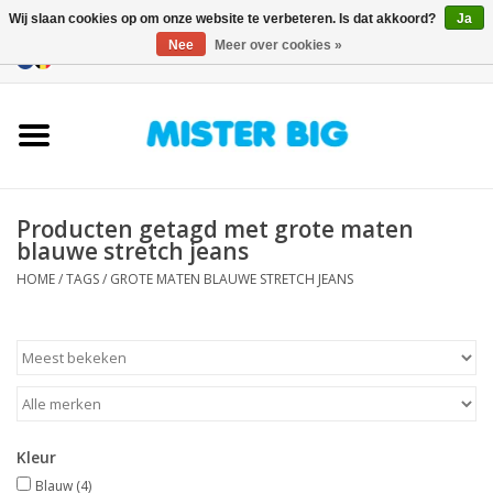
Wij slaan cookies op om onze website te verbeteren. Is dat akkoord?
Ja
Nee
Meer over cookies »
0 Artikelen - €0,00
Home
Collectie
Producten getagd met grote maten
Onze Winkel
blauwe stretch jeans
HOME
/
TAGS
/
GROTE MATEN BLAUWE STRETCH JEANS
Contact
BLOGS
Merken
Kleur
Blauw
(4)