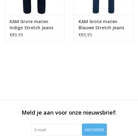
KAM Grote maten
KAM Grote maten
Indigo Stretch Jeans
Blauwe Stretch Jeans
62"-64"
62"-64"
€89,95
€89,95
Meld je aan voor onze nieuwsbrief:
ABONNEER