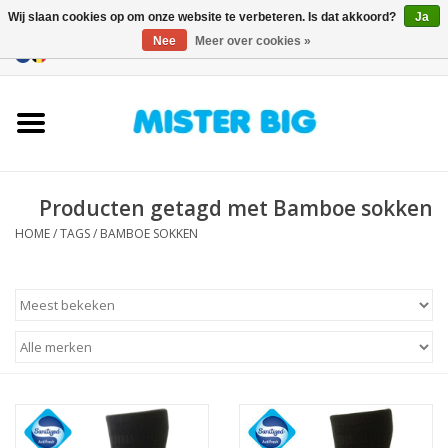
Wij slaan cookies op om onze website te verbeteren. Is dat akkoord?
Ja
Nee
Meer over cookies »
0 Artikelen - €0,00
Home
Collectie
Producten getagd met Bamboe sokken
Onze Winkel
HOME
/
TAGS
/
BAMBOE SOKKEN
Contact
BLOGS
Merken