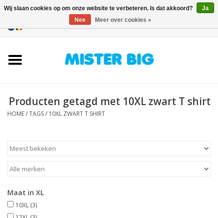
Wij slaan cookies op om onze website te verbeteren. Is dat akkoord?
Ja
Nee
Meer over cookies »
0 Artikelen - €0,00
Home
Collectie
Producten getagd met 10XL zwart T shirt
Onze Winkel
HOME
/
TAGS
/
10XL ZWART T SHIRT
Contact
BLOGS
Merken
Maat in XL
10XL
(3)
12XL
(3)