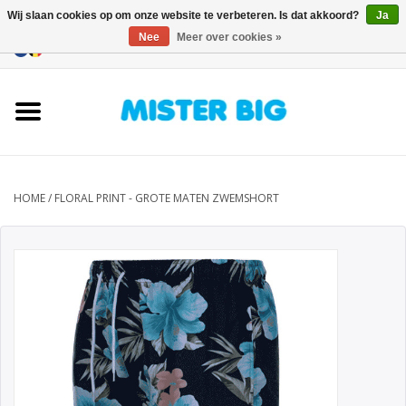
Wij slaan cookies op om onze website te verbeteren. Is dat akkoord?
Ja
Nee
Meer over cookies »
0 Artikelen - €0,00
Home
Collectie
Onze Winkel
HOME
/
FLORAL PRINT - GROTE MATEN ZWEMSHORT
Contact
BLOGS
Merken