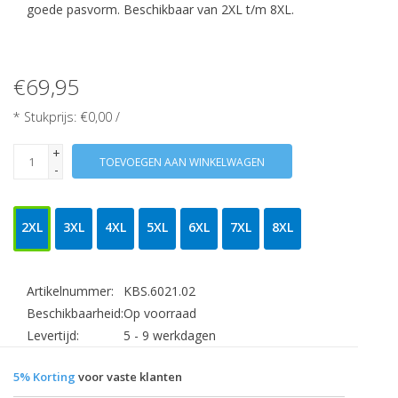
goede pasvorm. Beschikbaar van 2XL t/m 8XL.
€69,95
* Stukprijs: €0,00 /
+
TOEVOEGEN AAN WINKELWAGEN
-
2XL
3XL
4XL
5XL
6XL
7XL
8XL
Artikelnummer:
KBS.6021.02
Beschikbaarheid:
Op voorraad
Levertijd:
5 - 9 werkdagen
5% Korting
voor vaste klanten