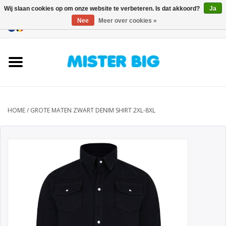
Wij slaan cookies op om onze website te verbeteren. Is dat akkoord?
Ja
Nee
Meer over cookies »
0 Artikelen - €0,00
Home
Collectie
Onze Winkel
HOME
/
GROTE MATEN ZWART DENIM SHIRT 2XL-8XL
Contact
BLOGS
Merken