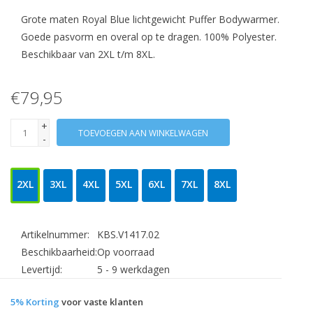
Grote maten Royal Blue lichtgewicht Puffer Bodywarmer.
Goede pasvorm en overal op te dragen. 100% Polyester.
Beschikbaar van 2XL t/m 8XL.
€79,95
+
TOEVOEGEN AAN WINKELWAGEN
-
2XL
3XL
4XL
5XL
6XL
7XL
8XL
Artikelnummer:
KBS.V1417.02
Beschikbaarheid:
Op voorraad
Levertijd:
5 - 9 werkdagen
5% Korting
voor vaste klanten