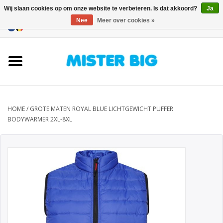
Wij slaan cookies op om onze website te verbeteren. Is dat akkoord?
Ja
Nee
Meer over cookies »
0 Artikelen - €0,00
Home
Collectie
Onze Winkel
HOME
/
GROTE MATEN ROYAL BLUE LICHTGEWICHT PUFFER
BODYWARMER 2XL-8XL
Contact
BLOGS
Merken