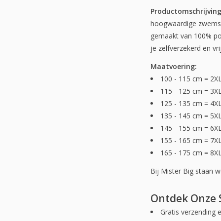
Productomschrijving
hoogwaardige zwemsho
gemaakt van 100% pol
je zelfverzekerd en vri
Maatvoering:
100 - 115 cm = 2X
115 - 125 cm = 3X
125 - 135 cm = 4X
135 - 145 cm = 5X
145 - 155 cm = 6X
155 - 165 cm = 7X
165 - 175 cm = 8X
Bij Mister Big staan 
Ontdek Onze S
Gratis verzending 