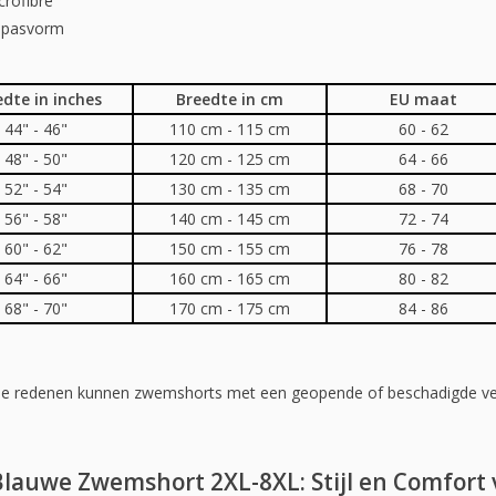
rofibre
n pasvorm
edte in inches
Breedte in cm
EU maat
44" - 46"
110 cm - 115 cm
60 - 62
48" - 50"
120 cm - 125 cm
64 - 66
52" - 54"
130 cm - 135 cm
68 - 70
56" - 58"
140 cm - 145 cm
72 - 74
60" - 62"
150 cm - 155 cm
76 - 78
64" - 66"
160 cm - 165 cm
80 - 82
68" - 70"
170 cm - 175 cm
84 - 86
he redenen kunnen zwemshorts met een geopende of beschadigde verp
lauwe Zwemshort 2XL-8XL: Stijl en Comfort