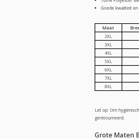
100% Polyester Mic
Goede kwaliteit e
Maat
Bre
2XL
3XL
4XL
5XL
6XL
7XL
8XL
Let op: Om hygiënisc
geretourneerd.
Grote Maten B