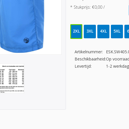
* Stukprijs: €0,00 /
2XL
3XL
4XL
5XL
Artikelnummer:
ESK.SW405.
Beschikbaarheid:
Op voorraa
Levertijd:
1-2 werkda