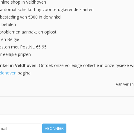
online shop in Veldhoven
automatische korting voor terugkerende klanten
ij besteding van €300 in de winkel
g betalen
 problemen aanpakt en oplost
 en België
osten met PostNL €5,95
r eerlijke prijzen
kel in Veldhoven:
Ontdek onze volledige collectie in onze fysieke wi
Veldhoven
pagina.
Aan verlan
ABONNEER