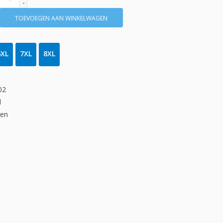
-
TOEVOEGEN AAN WINKELWAGEN
6XL
7XL
8XL
02
d
gen