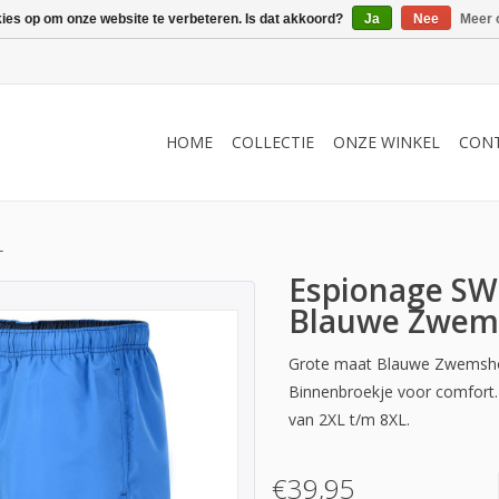
kies op om onze website te verbeteren. Is dat akkoord?
Ja
Nee
Meer 
HOME
COLLECTIE
ONZE WINKEL
CON
L
Espionage SW
Blauwe Zwems
Grote maat Blauwe Zwemshor
Binnenbroekje voor comfort. 
van 2XL t/m 8XL.
€39,95