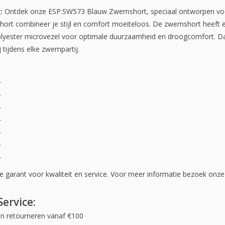
:
Ontdek onze ESP.SW573 Blauw Zwemshort, speciaal ontworpen voo
rt combineer je stijl en comfort moeiteloos. De zwemshort heeft e
yester microvezel voor optimale duurzaamheid en droogcomfort. Dan
j tijdens elke zwempartij.
L
L
L
L
L
L
L
we garant voor kwaliteit en service. Voor meer informatie bezoek onz
ervice:
en retourneren vanaf €100