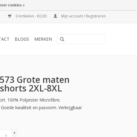
over cookies »
0 Artikelen - €0,00
Mijn account / Registreren
TACT
BLOGS
MERKEN
573 Grote maten
horts 2XL-8XL
t. 100% Polyester Microfibre.
Goede kwaliteit en pasvorm. Verkrijgbaar
+