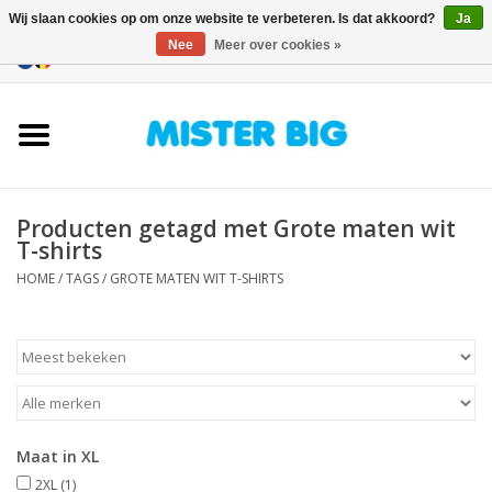
Wij slaan cookies op om onze website te verbeteren. Is dat akkoord?
Ja
Nee
Meer over cookies »
0 Artikelen - €0,00
Home
Collectie
Producten getagd met Grote maten wit
Onze Winkel
T-shirts
HOME
/
TAGS
/
GROTE MATEN WIT T-SHIRTS
Contact
BLOGS
Merken
Maat in XL
2XL
(1)