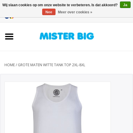
Wij slaan cookies op om onze website te verbeteren. Is dat akkoord?
Ja
Nee
Meer over cookies »
0 Artikelen - €0,00
Home
Collectie
Onze Winkel
HOME
/
GROTE MATEN WITTE TANK TOP 2XL-8XL
Contact
BLOGS
Merken