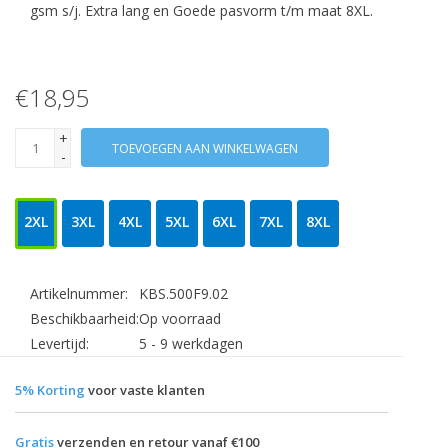
gsm s/j. Extra lang en Goede pasvorm t/m maat 8XL.
€18,95
+
TOEVOEGEN AAN WINKELWAGEN
-
2XL
3XL
4XL
5XL
6XL
7XL
8XL
Artikelnummer:
KBS.500F9.02
Beschikbaarheid:
Op voorraad
Levertijd:
5 - 9 werkdagen
5% Korting
voor vaste klanten
Gratis
verzenden en retour vanaf €100